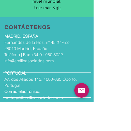
nivel mundial.
Leer más &gt;
CONTÁCTENOS
MADRID, ESPAÑA
Fernández de la Hoz, nº 45 2º Piso
28010 Madrid, España
Teléfono | Fax
+34 91 060 8022
info@emilioasociados.com
PORTUGAL
AV. dos Aliados 115,
4000-065
Oporto,
Portugal
Correo electrónico:
portugal@emilioasociados.com
AMÉRICA DEL NORTE
30 Broad Street, piso 37, Nueva York, NY
10004, EE. UU.