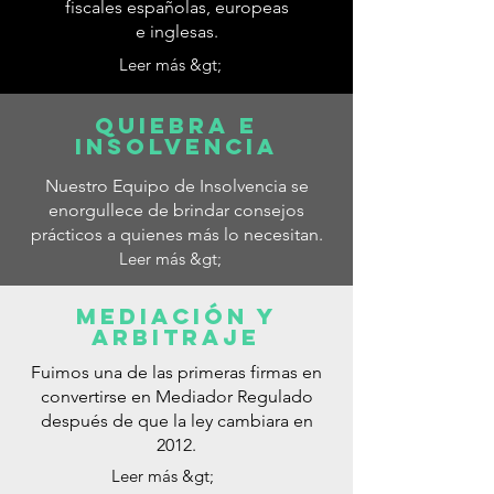
fiscales españolas, europeas
e inglesas.
Leer más &gt;
QUIEBRA E
INSOLVENCIA
Nuestro Equipo de Insolvencia se
enorgullece de brindar consejos
prácticos a quienes más lo necesitan.
Leer más &gt;
MEDIACIÓN Y
ARBITRAJE
Fuimos una de las primeras firmas en
convertirse en Mediador Regulado
después de que la ley cambiara en
2012.
Leer más &gt;