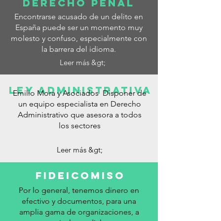
DERECHO PENAL
Encontrarse acusado de un delito en
España puede ser un momento muy
molesto y confuso, especialmente con
la barrera del idioma.
Leer más &gt;
LEY ADMINISTRATIVA
Emilio Mora y Asociados
Disponer de
un equipo especialista en Derecho
Administrativo que asesora a todos
los sectores
Leer más &gt;
FIDEICOMISO
Por lo general, tenemos dinero en
efectivo y documentos, para una
amplia gama de organizaciones, a