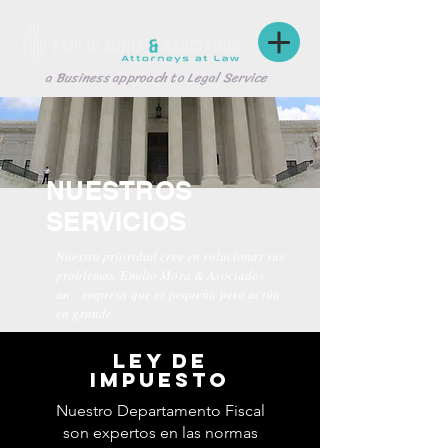
a Business approach to Legal Service
NUESTROS
SERVICIOS
Nuestra prioridad cree en solucionar sus
problemas. Emilio Mora & Asociados,
un empresa que es pequeña pero actúa
en grande.
ley de
Impuesto
Nuestro Departamento Fiscal
son expertos en las normas